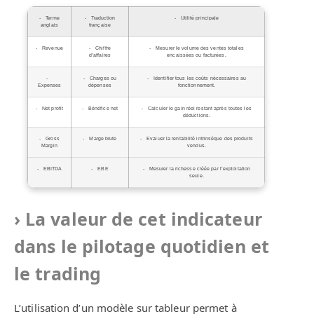
Terme
Traduction
Utilité principale
anglais
française
Revenue
Chiffre
Mesurer le volume des ventes totales
d’affaires
encaissées ou facturées.
Charges ou
Identifier tous les coûts nécessaires au
Expenses
dépenses
fonctionnement.
Net profit
Bénéfice net
Calculer le gain réel restant après toutes les
déductions.
Gross
Marge brute
Evaluer la rentabilité intrinsèque des produits
Margin
vendus.
EBITDA
EBE
Mesurer la richesse créée par l’exploitation
seule.
La valeur de cet indicateur
dans le pilotage quotidien et
le trading
L’utilisation d’un modèle sur tableur permet à