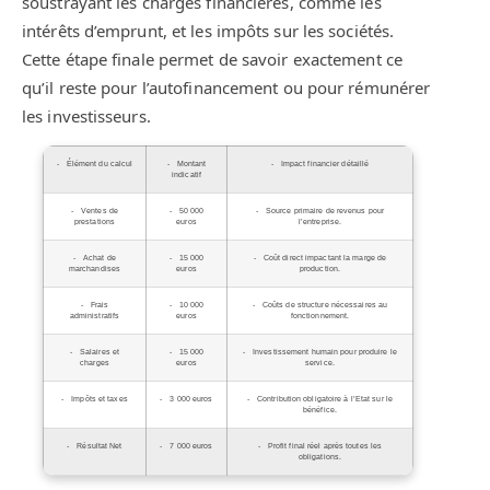
soustrayant les charges financières, comme les
intérêts d’emprunt, et les impôts sur les sociétés.
Cette étape finale permet de savoir exactement ce
qu’il reste pour l’autofinancement ou pour rémunérer
les investisseurs.
Élément du calcul
Montant
Impact financier détaillé
indicatif
Ventes de
50 000
Source primaire de revenus pour
prestations
euros
l’entreprise.
Achat de
15 000
Coût direct impactant la marge de
marchandises
euros
production.
Frais
10 000
Coûts de structure nécessaires au
administratifs
euros
fonctionnement.
Salaires et
15 000
Investissement humain pour produire le
charges
euros
service.
Impôts et taxes
3 000 euros
Contribution obligatoire à l’Etat sur le
bénéfice.
Résultat Net
7 000 euros
Profit final réel après toutes les
obligations.