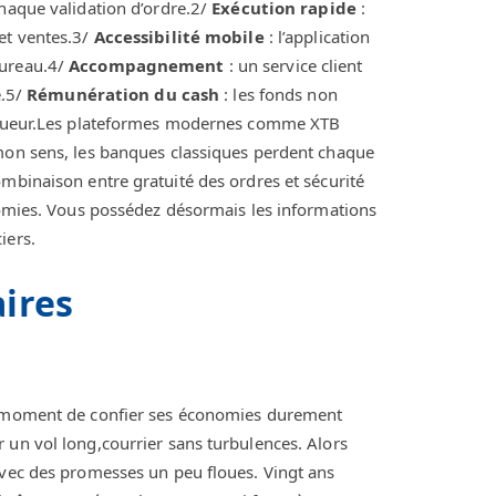
 chaque validation d’ordre.2/
Exécution rapide
:
et ventes.3/
Accessibilité mobile
: l’application
bureau.4/
Accompagnement
: un service client
e.5/
Rémunération du cash
: les fonds non
 vigueur.Les plateformes modernes comme XTB
 mon sens, les banques classiques perdent chaque
ombinaison entre gratuité des ordres et sécurité
onomies. Vous possédez désormais les informations
iers.
ires
au moment de confier ses économies durement
 un vol long,courrier sans turbulences. Alors
avec des promesses un peu floues. Vingt ans