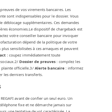
 preuves de vos virements bancaires. Les
ante sont indispensables pour le dossier. Vous
s de déblocage supplémentaires. Ces demandes
ières économies.Le dispositif de chargeback est
tactez votre conseiller bancaire pour invoquer
rofacturation dépend de la politique de votre
 plus sensibilisées à ces arnaques et peuvent
act
: coupez immédiatement toute
 sociaux.2/
Dossier de preuves
: compilez les
plainte officielle.3/
Alerte bancaire
: informez
 les derniers transferts.
s
l REGAFI avant de confier un seul euro. Un
téléphone fixe et ne démarche jamais sur
rs une tentative de vol caractérisée. La