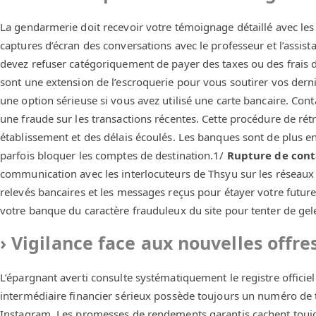
La gendarmerie doit recevoir votre témoignage détaillé avec les
captures d’écran des conversations avec le professeur et l’assist
devez refuser catégoriquement de payer des taxes ou des frai
sont une extension de l’escroquerie pour vous soutirer vos dern
une option sérieuse si vous avez utilisé une carte bancaire. Con
une fraude sur les transactions récentes. Cette procédure de rét
établissement et des délais écoulés. Les banques sont de plus en
parfois bloquer les comptes de destination.1/
Rupture de cont
communication avec les interlocuteurs de Thsyu sur les réseaux
relevés bancaires et les messages reçus pour étayer votre future 
votre banque du caractère frauduleux du site pour tenter de geler
Vigilance face aux nouvelles offre
L’épargnant averti consulte systématiquement le registre officie
intermédiaire financier sérieux possède toujours un numéro de 
Instagram. Les promesses de rendements garantis cachent toujou