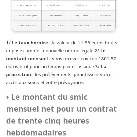
Taux horaire brut
11,65 euros
11,88 euros
+ 2,0 %
Mensuel net (35h)
1398,00 euros
1426,00 euros
+ 28 euros
Annuel brut total
21203,00 euros
21621,60 euros
+ 418 euros
1/
Le taux horaire
: la valeur de 11,88 euros brut s
impose comme la nouvelle norme légale.2/
Le
montant mensuel
: vous recevez environ 1801,80
euros brut pour un temps plein classique.3/
La
protection
: les prélèvements garantissent votre
accès aux soins et votre prévoyance.
Le montant du smic
mensuel net pour un contrat
de trente cinq heures
hebdomadaires