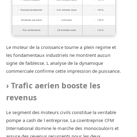
Resultat operationnel
3,16 milliards euros
+20 %
Dividende par action
2,20 euros
+18 %
Flux de tresorerie
2,8 milliards euros
+12 %
Le moteur de la croissance tourne a plein regime et
les fondamentaux industriels ne montrent aucun
signe de faiblesse. L analyse de la dynamique
commerciale confirme cette impression de puissance.
Trafic aerien booste les
revenus
Le segment des moteurs civils constitue la veritable
pompe a cash de l entreprise. La coentreprise CFM
International domine le marche des monocouloirs et
assure des revenus recurrents pour les deux