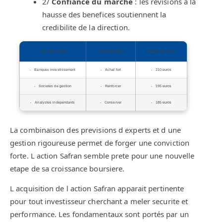
2/
Confiance du marche
: les revisions a la
hausse des benefices soutiennent la
credibilite de la direction.
Profil de l expert
Avis majoritaire
Objectif de cours
Banques investissement
Achat fort
210 euros
Societes de gestion
Renforcer
195 euros
Analystes independants
Conserver
185 euros
La combinaison des previsions d experts et d une
gestion rigoureuse permet de forger une conviction
forte. L action Safran semble prete pour une nouvelle
etape de sa croissance boursiere.
L acquisition de l action Safran apparait pertinente
pour tout investisseur cherchant a meler securite et
performance. Les fondamentaux sont portés par un