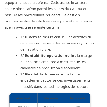
equipements et la defense. Cette assise financiere
solide place Safran parmi les piliers du CAC 40 et
rassure les portefeuilles prudents. La gestion
rigoureuse des flux de tresorerie permet d envisager l
avenir avec une serenite certaine.
1/
Diversite des revenus
: les activites de
defense compensent les variations cycliques
de l aviation civile.
2/
Rentabilite operationnelle
: la marge
du groupe s ameliore a mesure que les
cadences de production s accelerent.
3/
Flexibilite financiere
: le faible
endettement autorise des investissements
massifs dans les technologies de rupture.
Indicateur financier
Valeur constatee
Evolution annuelle
Chiffre d affaires
23,2 milliards euros
+15 %