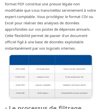
format PDF constitue une preuve légale non
modifiable que vous transmettez sereinement à votre
expert-comptable. Vous privilégiez le format CSV ou
Excel pour réaliser des analyses de données
approfondies sur vos postes de dépenses annuels.
Cette flexibilité permet de passer d’un document
officiel figé à une base de données exploitable
instantanément par vos logiciels internes.
Format
Usage recommandé
Valeur ajoutée
PDF certifié
Archivage légal
Preuve fiscale infalsifiable
Fichier CSV
Analyse Excel
Tri dynamique des flux
Export OFX
Logiciel comptable
Intégration technique directe
Format QIF
Outils legacy
Compatibilité anciens systèmes
Le processus de filtrage