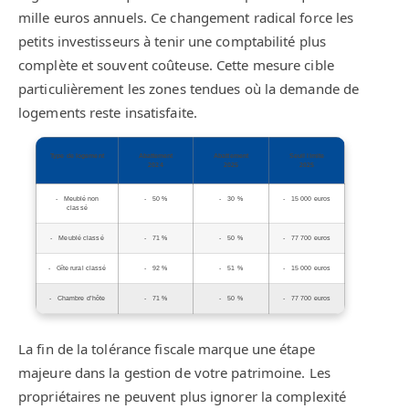
mille euros annuels. Ce changement radical force les
petits investisseurs à tenir une comptabilité plus
complète et souvent coûteuse. Cette mesure cible
particulièrement les zones tendues où la demande de
logements reste insatisfaite.
Type de logement
Abattement
Abattement
Seuil limite
2024
2025
2025
Meublé non
50 %
30 %
15 000 euros
classé
Meublé classé
71 %
50 %
77 700 euros
Gîte rural classé
92 %
51 %
15 000 euros
Chambre d’hôte
71 %
50 %
77 700 euros
La fin de la tolérance fiscale marque une étape
majeure dans la gestion de votre patrimoine. Les
propriétaires ne peuvent plus ignorer la complexité