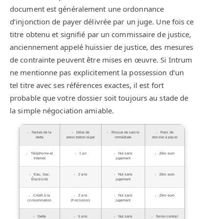
document est généralement une ordonnance
d’injonction de payer délivrée par un juge. Une fois ce
titre obtenu et signifié par un commissaire de justice,
anciennement appelé huissier de justice, des mesures
de contrainte peuvent être mises en œuvre. Si Intrum
ne mentionne pas explicitement la possession d’un
tel titre avec ses références exactes, il est fort
probable que votre dossier soit toujours au stade de
la simple négociation amiable.
Nature de la
Délai de
Risque de saisie
Frais de
dette
prescription légal
immédiate
dossier à payer
Téléphonie et
1 an
Nul sans
Zéro euro
Internet
jugement
Eau, Gaz,
2 ans
Nul sans
Zéro euro
Électricité
jugement
Crédit à la
2 ans
Nul sans
Zéro euro
consommation
(Forclusion)
jugement
Dette
5 ans
Nul sans
Selon contrat