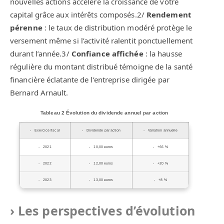
nouvelles actions accélère la croissance de votre
capital grâce aux intérêts composés.2/
Rendement
pérenne
: le taux de distribution modéré protège le
versement même si l’activité ralentit ponctuellement
durant l’année.3/
Confiance affichée
: la hausse
régulière du montant distribué témoigne de la santé
financière éclatante de l’entreprise dirigée par
Bernard Arnault.
Tableau 2 Évolution du dividende annuel par action
Exercice fiscal
Dividende par action
Variation annuelle
2021
10,00 euros
+66 %
2022
12,00 euros
+20 %
2023
13,00 euros
+8 %
Les perspectives d’évolution