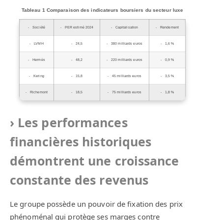
Tableau 1 Comparaison des indicateurs boursiers du secteur luxe
Société
PER estimé 2024
Capitalisation
Rendement
LVMH
24,5
380 milliards euros
1,6 %
Hermès
48,2
220 milliards euros
0,9 %
Kering
15,8
45 milliards euros
3,5 %
Richemont
18,5
75 milliards euros
1,8 %
Les performances
financières historiques
démontrent une croissance
constante des revenus
Le groupe possède un pouvoir de fixation des prix
phénoménal qui protège ses marges contre